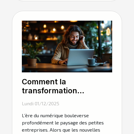
Comment la
transformation
numérique influence-t-
Lundi 01/12/2025
elle les petites
L’ère du numérique bouleverse
entreprises ?
profondément le paysage des petites
entreprises. Alors que les nouvelles