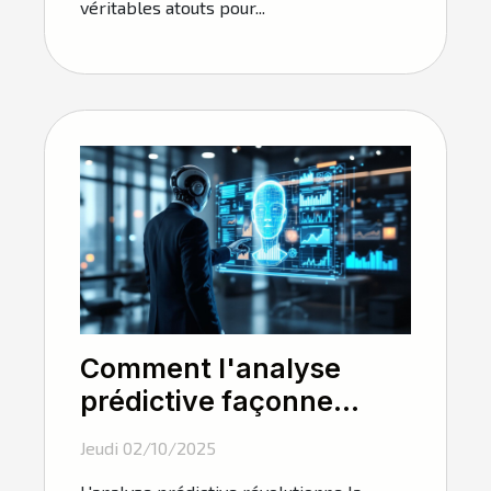
véritables atouts pour...
Comment l'analyse
prédictive façonne
l'avenir des PME ?
Jeudi 02/10/2025