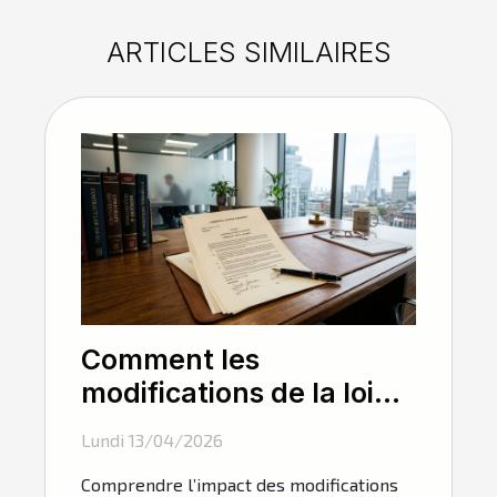
ARTICLES SIMILAIRES
Comment les
modifications de la loi
influencent-elles les
Lundi 13/04/2026
contrats de travail en
Comprendre l’impact des modifications
2026 ?