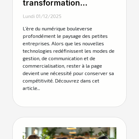
transformation
numérique influence-t-
Lundi 01/12/2025
elle les petites
L’ère du numérique bouleverse
entreprises ?
profondément le paysage des petites
entreprises. Alors que les nouvelles
technologies redéfinissent les modes de
gestion, de communication et de
commercialisation, rester à la page
devient une nécessité pour conserver sa
compétitivité. Découvrez dans cet
article...