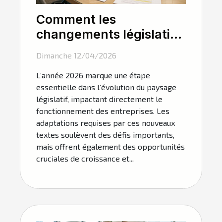
Comment les
changements législatifs
de 2026 influencent-ils
Dimanche 12/04/2026
les entreprises ?
L’année 2026 marque une étape
essentielle dans l’évolution du paysage
législatif, impactant directement le
fonctionnement des entreprises. Les
adaptations requises par ces nouveaux
textes soulèvent des défis importants,
mais offrent également des opportunités
cruciales de croissance et...