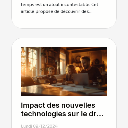
temps est un atout incontestable. Cet
article propose de découvrir des...
Impact des nouvelles
technologies sur le droit
familial et la médiation
Lundi 09/12/2024