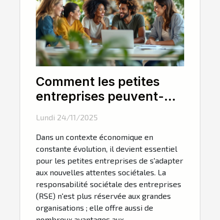
Comment les petites
entreprises peuvent-
elles tirer profit de la
Lundi 24/11/2025
RSE ?
Dans un contexte économique en
constante évolution, il devient essentiel
pour les petites entreprises de s'adapter
aux nouvelles attentes sociétales. La
responsabilité sociétale des entreprises
(RSE) n'est plus réservée aux grandes
organisations ; elle offre aussi de
nombreux avantages aux...