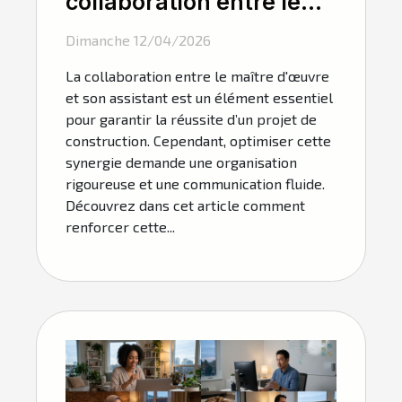
collaboration entre le
maître d'œuvre et son
Dimanche 12/04/2026
assistant ?
La collaboration entre le maître d'œuvre
et son assistant est un élément essentiel
pour garantir la réussite d’un projet de
construction. Cependant, optimiser cette
synergie demande une organisation
rigoureuse et une communication fluide.
Découvrez dans cet article comment
renforcer cette...