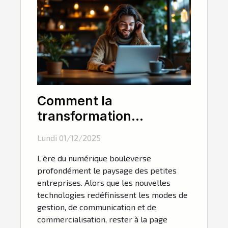
Comment la
transformation
numérique influence-t-
Lundi 01/12/2025
elle les petites
L’ère du numérique bouleverse
entreprises ?
profondément le paysage des petites
entreprises. Alors que les nouvelles
technologies redéfinissent les modes de
gestion, de communication et de
commercialisation, rester à la page