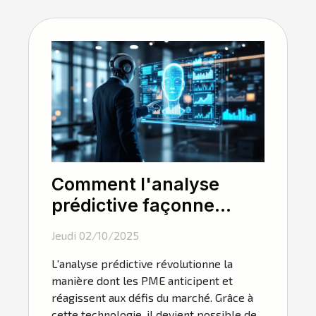
Comment l'analyse
prédictive façonne
l'avenir des PME ?
Jeudi 02/10/2025
L'analyse prédictive révolutionne la
manière dont les PME anticipent et
réagissent aux défis du marché. Grâce à
cette technologie, il devient possible de