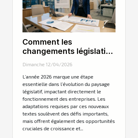
Comment les
changements législatifs
de 2026 influencent-ils
Dimanche 12/04/2026
les entreprises ?
L’année 2026 marque une étape
essentielle dans l’évolution du paysage
législatif, impactant directement le
fonctionnement des entreprises. Les
adaptations requises par ces nouveaux
textes soulèvent des défis importants,
mais offrent également des opportunités
cruciales de croissance et...