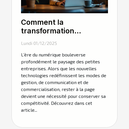
Comment la
transformation
numérique influence-t-
Lundi 01/12/2025
elle les petites
L’ère du numérique bouleverse
entreprises ?
profondément le paysage des petites
entreprises. Alors que les nouvelles
technologies redéfinissent les modes de
gestion, de communication et de
commercialisation, rester à la page
devient une nécessité pour conserver sa
compétitivité. Découvrez dans cet
article...