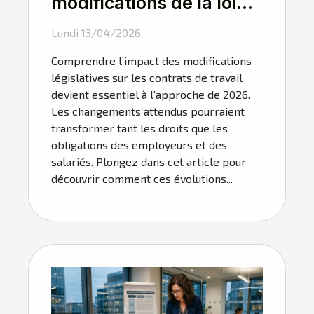
modifications de la loi
influencent-elles les
Lundi 13/04/2026
contrats de travail en
Comprendre l’impact des modifications
2026 ?
législatives sur les contrats de travail
devient essentiel à l’approche de 2026.
Les changements attendus pourraient
transformer tant les droits que les
obligations des employeurs et des
salariés. Plongez dans cet article pour
découvrir comment ces évolutions...