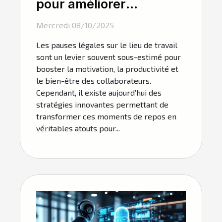
pour améliorer
l'efficacité des pauses
Mercredi 08/10/2025
légales au travail
Les pauses légales sur le lieu de travail
sont un levier souvent sous-estimé pour
booster la motivation, la productivité et
le bien-être des collaborateurs.
Cependant, il existe aujourd’hui des
stratégies innovantes permettant de
transformer ces moments de repos en
véritables atouts pour...