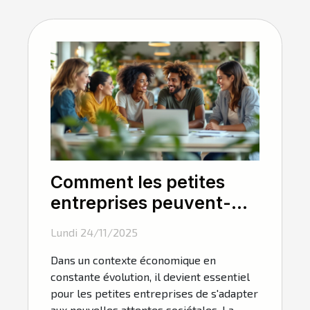
Comment les petites
entreprises peuvent-
elles tirer profit de la
Lundi 24/11/2025
RSE ?
Dans un contexte économique en
constante évolution, il devient essentiel
pour les petites entreprises de s'adapter
aux nouvelles attentes sociétales. La