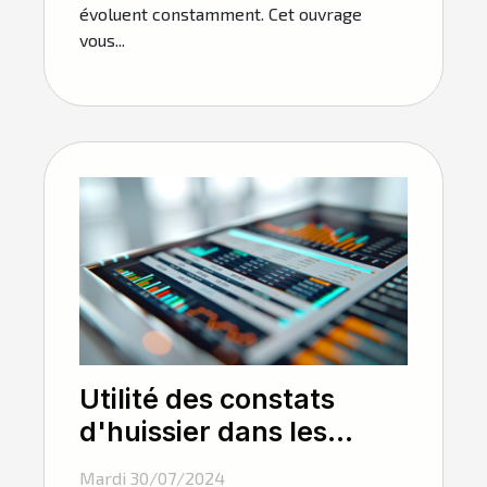
évoluent constamment. Cet ouvrage
vous...
Utilité des constats
d'huissier dans les
litiges numériques
Mardi 30/07/2024