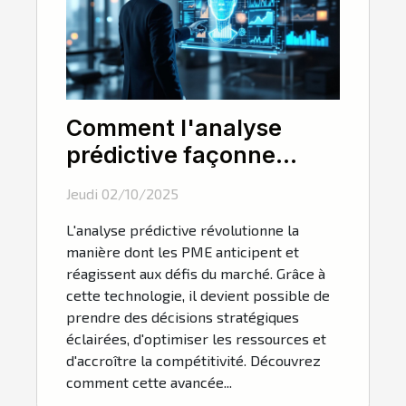
Comment l'analyse
prédictive façonne
l'avenir des PME ?
Jeudi 02/10/2025
L'analyse prédictive révolutionne la
manière dont les PME anticipent et
réagissent aux défis du marché. Grâce à
cette technologie, il devient possible de
prendre des décisions stratégiques
éclairées, d'optimiser les ressources et
d'accroître la compétitivité. Découvrez
comment cette avancée...