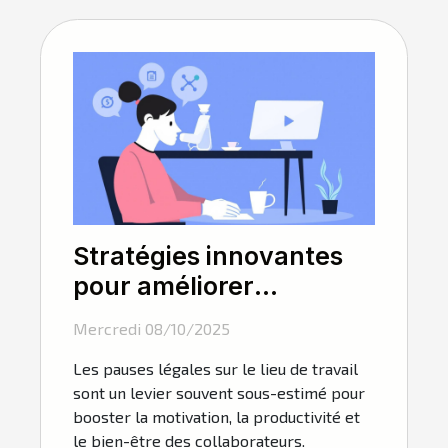
Stratégies innovantes
pour améliorer
l'efficacité des pauses
Mercredi 08/10/2025
légales au travail
Les pauses légales sur le lieu de travail
sont un levier souvent sous-estimé pour
booster la motivation, la productivité et
le bien-être des collaborateurs.