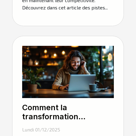
en maintenant leur compétitivité.
Découvrez dans cet article des pistes...
Comment la
transformation
numérique influence-t-
Lundi 01/12/2025
elle les petites