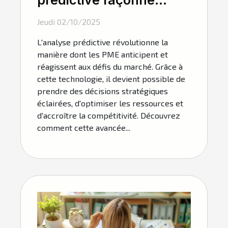
prédictive façonne
l'avenir des PME ?
Jeudi 02/10/2025
L'analyse prédictive révolutionne la
manière dont les PME anticipent et
réagissent aux défis du marché. Grâce à
cette technologie, il devient possible de
prendre des décisions stratégiques
éclairées, d'optimiser les ressources et
d'accroître la compétitivité. Découvrez
comment cette avancée...