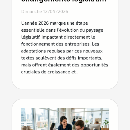
de 2026 influencent-ils
Dimanche 12/04/2026
les entreprises ?
L’année 2026 marque une étape
essentielle dans l’évolution du paysage
législatif, impactant directement le
fonctionnement des entreprises. Les
adaptations requises par ces nouveaux
textes soulèvent des défis importants,
mais offrent également des opportunités
cruciales de croissance et...