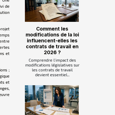
vi de
ution
Comment les
rojet
modifications de la loi
temps
influencent-elles les
 entre
contrats de travail en
ertes
2026 ?
ons et
Comprendre l’impact des
modifications législatives sur
ons ;
les contrats de travail
devient essentiel...
lgique
nts et
anges,
'œuvre