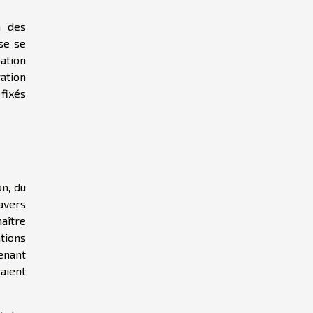
n des
se se
ation
ration
fixés
n, du
ravers
aître
tions
enant
aient