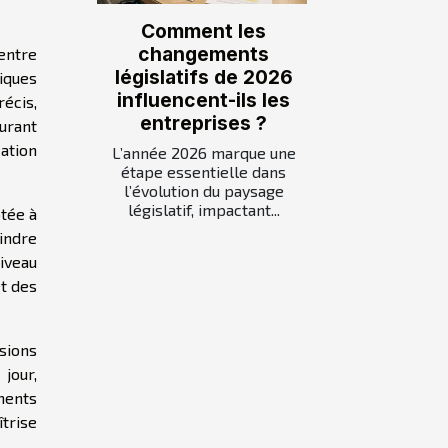
Comment les
changements
 entre
législatifs de 2026
iques
influencent-ils les
récis,
entreprises ?
urant
cation
L’année 2026 marque une
étape essentielle dans
l’évolution du paysage
législatif, impactant...
ptée à
indre
niveau
et des
sions
jour,
ments
îtrise