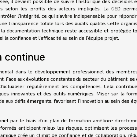
e, il devient possible de suivre l’historique des décisions e
cès selon les profils des acteurs impliqués. La GED perm
ntrôler l’intégrité, ce qui s’avère indispensable pour répond
ne transparence totale lors des audits qualité. Cette organis
e la documentation technique reste accessible et protégée to
i la confiance et l’efficacité au sein de l’équipe projet.
n continue
amental dans le développement professionnel des membre
nt. Face aux évolutions constantes du secteur du bâtiment, se
’actualiser régulièrement les compétences. Cela contribue
ques innovantes et des outils numériques. Miser sur la form
ide aux défis émergents, favorisant l’innovation au sein des é
nel par le biais d’un plan de formation améliore directeme
formés anticipent mieux les risques, optimisent les process
mique crée un climat de confiance et de collaboration, rédu