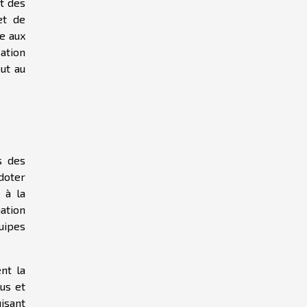
t des
et de
re aux
ation
ut au
s des
 doter
 à la
ation
quipes
nt la
us et
isant