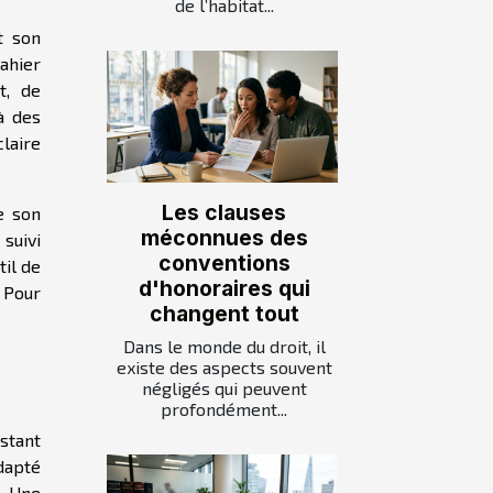
de l’habitat...
t son
cahier
t, de
à des
claire
Les clauses
e son
méconnues des
suivi
conventions
til de
d'honoraires qui
. Pour
changent tout
Dans le monde du droit, il
existe des aspects souvent
négligés qui peuvent
profondément...
stant
adapté
. Une