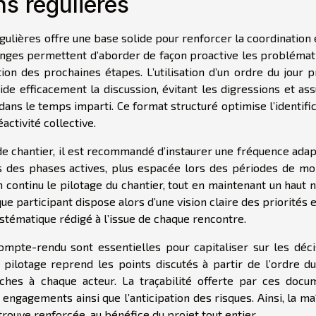
s régulières
gulières offre une base solide pour renforcer la coordination
hanges permettent d’aborder de façon proactive les problémat
ion des prochaines étapes. L’utilisation d’un ordre du jour p
de efficacement la discussion, évitant les digressions et ass
dans le temps imparti. Ce format structuré optimise l’identifi
activité collective.
 de chantier, il est recommandé d’instaurer une fréquence ada
s des phases actives, plus espacée lors des périodes de mo
n continu le pilotage du chantier, tout en maintenant un haut 
e participant dispose alors d’une vision claire des priorités 
tématique rédigé à l’issue de chaque rencontre.
compte-rendu sont essentielles pour capitaliser sur les déci
 pilotage reprend les points discutés à partir de l’ordre du 
ches à chaque acteur. La traçabilité offerte par ces docu
 engagements ainsi que l’anticipation des risques. Ainsi, la ma
 trouve renforcée, au bénéfice du projet tout entier.